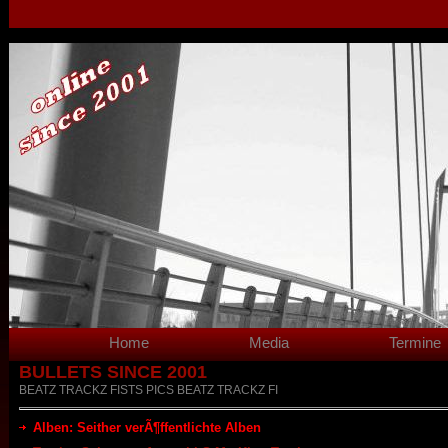
Home
Media
Termine
BULLETS SINCE 2001
BEATZ TRACKZ FISTS PICS BEATZ TRACKZ FI
Alben: Seither verÃ¶ffentlichte Alben